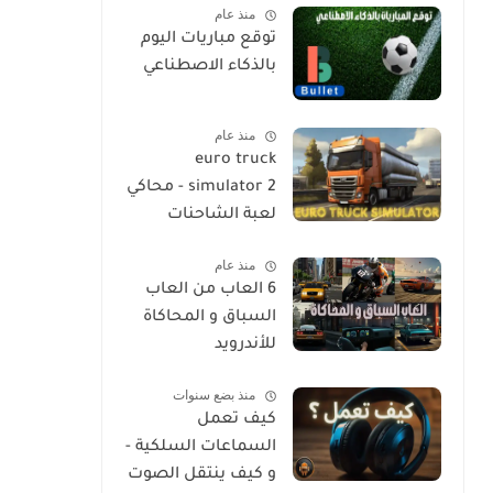
منذ عام
توقع مباريات اليوم
بالذكاء الاصطناعي
منذ عام
euro truck
simulator 2 - محاكي
لعبة الشاحنات
منذ عام
6 العاب من العاب
السباق و المحاكاة
للأندرويد
منذ بضع سنوات
كيف تعمل
السماعات السلكية -
و كيف ينتقل الصوت