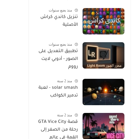
عبرها
منذ بضع سنوات
تنزيل كاندي كراش
الأصلية
منذ بضع سنوات
تطبيق التعديل على
الصور - أدوبي لايت
رووم
منذ 2 سنة
solar smash - لعبة
تدمير الكواكب
منذ 2 سنة
قصة GTA Vice City
رحلة من الصفر إلى
القمة في عالم