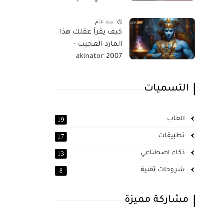
الجريمة
منذ عام
كيف يقرأ عقلك هذا
المارد العجيب -
akinator 2007
التسميات
العاب
19
تطبيقات
17
ذكاء اصطناعي
13
شروحات تقنية
8
مشاركة مميزة